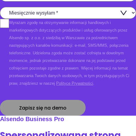
Wyrażam zgodę na otrzymywanie informacji handlowych i
marketingowych dotyczących produktów i usług oferowanych przez
Alsendo sp. z o.o. z siedzibą w Warszawie za pośrednictwem
następujących kanałów komunikacji: e-mail, SMS/MMS, połączenia
telefoniczne. Udzielona zgoda może zostać cofnięta w dowolnym
momencie, jednak przetwarzanie dokonane na jej podstawie przed
cofnięciem pozostaje zgodne z prawem. Więcej informacji na temat
przetwarzania Twoich danych osobowych, w tym przysługujących Ci
praw, znajdziesz w naszej
Polityce Prywatności
.
Alsendo Business Pro
Spersonalizowana strona