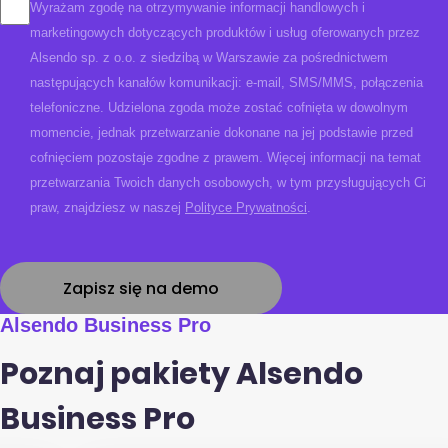
Wyrażam zgodę na otrzymywanie informacji handlowych i
marketingowych dotyczących produktów i usług oferowanych przez
Alsendo sp. z o.o. z siedzibą w Warszawie za pośrednictwem
następujących kanałów komunikacji: e-mail, SMS/MMS, połączenia
telefoniczne. Udzielona zgoda może zostać cofnięta w dowolnym
momencie, jednak przetwarzanie dokonane na jej podstawie przed
cofnięciem pozostaje zgodne z prawem. Więcej informacji na temat
przetwarzania Twoich danych osobowych, w tym przysługujących Ci
praw, znajdziesz w naszej
Polityce Prywatności
.
Alsendo Business Pro
Poznaj pakiety Alsendo
Business Pro